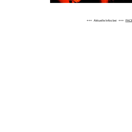
+++ A
ktuelle Infos bei
+++
FAC